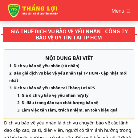
Menu
GIÁ THUÊ DỊCH VỤ BẢO VỆ YẾU NHÂN - CÔNG TY
BẢO VỆ UY TÍN TẠI TP HCM
NỘI DUNG BÀI VIẾT
Dịch vụ bảo vệ yếu nhân (cá nhân)
Báo giá dịch vụ bảo vệ yếu nhân tại TP HCM - Cập nhật mới
nhất
Dịch vụ bảo vệ yếu nhân tại Thắng Lợi VPS
Giá dịch vụ bảo vệ yếu nhân hợp lý
Đi đầu trong đào tạo chất lượng bảo vệ
Làm việc tận tâm, trách nhiệm, an toàn hiệu quả
Dịch vụ bảo vệ yếu nhân là dịch vụ chuyên bảo vệ các lãnh
đạo cấp cao, ca sĩ, diễn viên, người có tầm ảnh hưởng trong
xã hội hoặc những ai có nhu cầu. Đội ngũ bảo vệ, vệ sĩ được