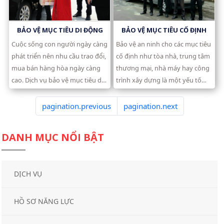
ảnh hưởng đến danh dự và
hình ảnh của người nổi tiếng.
BẢO VỆ MỤC TIÊU CỐ ĐỊNH
BẢO VỆ MỤC TIÊU DI ĐỘNG
Bảo vệ an ninh cho các mục tiêu
Cuộc sống con người ngày càng
cố định như tòa nhà, trung tâm
phát triển nên nhu cầu trao đổi,
thương mại, nhà máy hay công
mua bán hàng hòa ngày càng
trình xây dựng là một yếu tố
cao. Dịch vụ bảo vệ mục tiêu di
quan trọng giúp duy trì sự an
động chuyên nghiệp đảm bảo
toàn và ổn định trong hoạt
được chất lượng hàng hóa, tài
pagination.previous
pagination.next
động kinh doanh. Công ty Bảo
sản có giá trị trong quá trình
vệ Thắng Lợi tự hào là đơn vị
vận chuyển được an toàn nhất.
DANH MỤC NỔI BẬT
Giá thuê dịch vụ bảo vệ yếu nhân - Công ty bảo vệ uy
cung cấp dịch vụ bảo vệ mục
tín tại TP HCM
tiêu cố định hàng đầu tại
TP.HCM, mang đến giải pháp an
DỊCH VỤ
Danh sách các công ty bảo vệ uy tín, chất lượng tại
ninh toàn diện với đội ngũ bảo
Sài Gòn
vệ chuyên nghiệp và công nghệ
giám sát hiện đại.
HỒ SƠ NĂNG LỰC
Giá thuê dịch vụ bảo vệ nhà hàng theo giờ là bao
nhiêu?