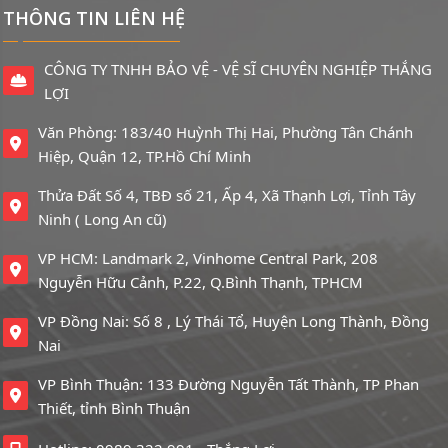
tín tại TP HCM
THÔNG TIN LIÊN HỆ
Danh sách các công ty bảo vệ uy tín, chất lượng tại
CÔNG TY TNHH BẢO VỆ - VỆ SĨ CHUYÊN NGHIỆP THẮNG
Sài Gòn
LỢI
Văn Phòng: 183/40 Huỳnh Thị Hai, Phường Tân Chánh
Hiệp, Quận 12, TP.Hồ Chí Minh
Thửa Đất Số 4, TBĐ số 21, Ấp 4, Xã Thạnh Lợi, Tỉnh Tây
Ninh ( Long An cũ)
VP HCM: Landmark 2, Vinhome Central Park, 208
Nguyễn Hữu Cảnh, P.22, Q.Bình Thạnh, TPHCM
VP Đồng Nai: Số 8 , Lý Thái Tổ, Huyện Long Thành, Đồng
Nai
VP Bình Thuận: 133 Đường Nguyễn Tất Thành, TP Phan
Thiết, tỉnh Bình Thuận