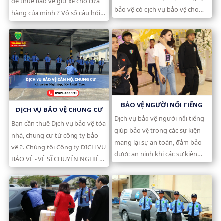
để thuê bảo vệ giữ xe cho cửa
bảo vệ có dịch vụ bảo vệ cho
hàng của mình ? Vô số câu hỏi
trường học ? . Chúng tôi Công
đặt ra vậy thuê Dịch vụ bảo vệ
ty DỊCH VỤ BẢO VỆ - VỆ SĨ
giữ xe ở công ty nào có uy tín
CHUYÊN NGHIỆP THẮNG LỢI tự
và Bảng giá thuê bảo vệ giữ xe
hào là một trong những đơn vị
là bao nhiêu
cung cấp nhân lực bảo vệ cho
trường học tốt nhất tại Tp,hcm
và các tỉnh lân cận.
BẢO VỆ NGƯỜI NỔI TIẾNG
DỊCH VỤ BẢO VỆ CHUNG CƯ
Dịch vụ bảo vệ người nổi tiếng
Bạn cần thuê Dịch vụ bảo vệ tòa
giúp bảo vệ trong các sự kiện
nhà, chung cư từ công ty bảo
mang lại sự an toàn, đảm bảo
vệ ?. Chúng tôi Công ty DỊCH VỤ
được an ninh khi các sự kiện
BẢO VỆ - VỆ SĨ CHUYÊN NGHIỆP
được tổ chức, ngăn chặn những
THẮNG LỢI tự hào là một trong
fan cuồng tấn công tới tặng
những đơn vị cung cấp nhân
hoa, xin chữ ký, hay những
viên bảo vệ tòa nhà tốt nhất tại
trường hợp xấu hoặc quá khích
Tp,hcm mới hơn 1000 doanh
làm những hoạt động xấu gây
nghiệp