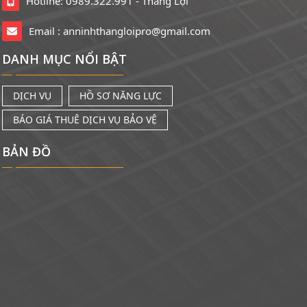
Hotline: 0989.322.991 - Thắng Lợi
Email :
anninhthangloipro@gmail.com
DANH MỤC NỔI BẬT
DỊCH VỤ
HỒ SƠ NĂNG LỰC
BÁO GIÁ THUÊ DỊCH VỤ BẢO VỆ
BẢN ĐỒ